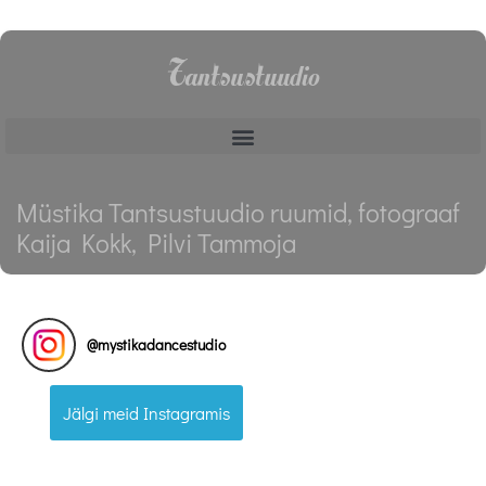
Tantsustuudio
Müstika Tantsustuudio ruumid, fotograaf
Kaija Kokk, Pilvi Tammoja
@
mystikadancestudio
Jälgi meid Instagramis
Müstika Tantsustuudio