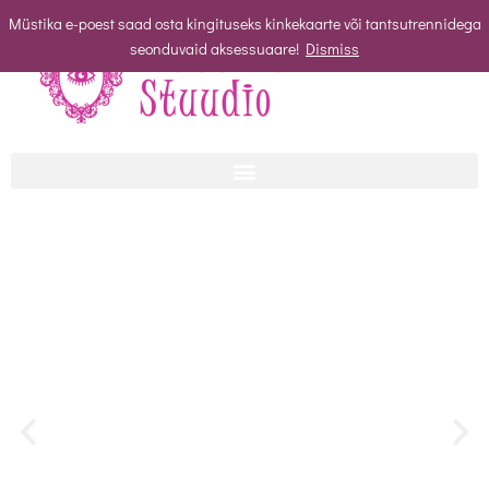
Müstika e-poest saad osta kingituseks kinkekaarte või tantsutrennidega
seonduvaid aksessuaare!
Dismiss