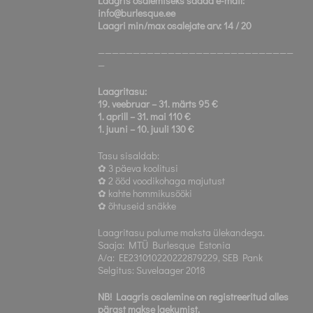
Laagris osalemiseks saada e-mail:
info@burlesque.ee
Laagri min/max osalejate arv: 14 / 20
————————————————————————————
—
Laagritasu:
19. veebruar – 31. märts 95 €
1. aprill – 31. mai 110 €
1. juuni – 10. juuli 130 €
Tasu sisaldab:
✿ 3 päeva koolitusi
✿ 2 ööd voodikohaga majutust
✿ kahte hommikusööki
✿ õhtuseid snäkke
Laagritasu palume maksta ülekandega.
Saaja: MTÜ Burlesque Estonia
A/a: EE231010220222879229, SEB Pank
Selgitus: Suvelaager 2018
NB! Laagris osalemine on registreeritud alles
pärast makse laekumist.