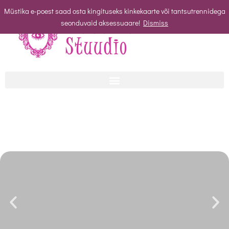
Müstika e-poest saad osta kingituseks kinkekaarte või tantsutrennidega
seonduvaid aksessuaare!
Dismiss