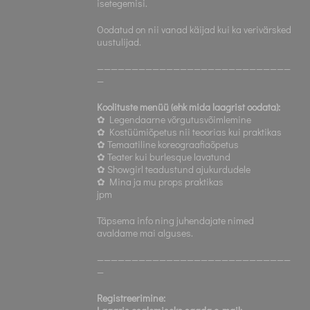
isetegemisi.
Oodatud on nii vanad käijad kui ka verivärsked
uustulijad.
————————————————————————————
—
Koolituste menüü (ehk mida laagrist oodata):
✿ Legendaarne võrgutusvõimlemine
✿ Kostüümiõpetus nii teoorias kui praktikas
✿ Temaatiline koreograafiaõpetus
✿ Teater kui burlesque lavatund
✿ Showgirl teadustund ajukurdudele
✿ Mina ja mu props praktikas
jpm
Täpsema info ning juhendajate nimed
avaldame mai alguses.
————————————————————————————
—
Registreerimine: