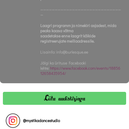
————————————————————————————
—
Laagri programm ja nimekiri asjadest, mida
peaks kaasa võtma
saadetakse enne laagrit kõikide
registreerujate meiliaadressile.
Lisainfo: info@burlesque.ee
Jälgi ka ürituse Facebooki
lehte:
https://www.facebook.com/events/18856
12658435954/
Liitu uudiskirjaga
@
mystikadancestudio